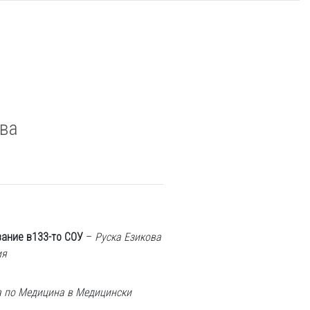
ва
вание в133-то СОУ
–
Руска Езикова
ия
 по Медицина в Медицински