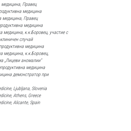
а медицина, Правец
родуктивна медицина
а медицина, Правец
продуктивна медицина
а медицина, к.к.Боровец, участие с
“ клиничен случай
епродуктивна медицина
а медицина, к.к.Боровец,
ма „Лицеви аномалии“
репродуктивна медицина
дицина демонстратор при
icine, Ljubljana, Slovenia
dicine, Athens, Greece
icine, Alicante, Spain