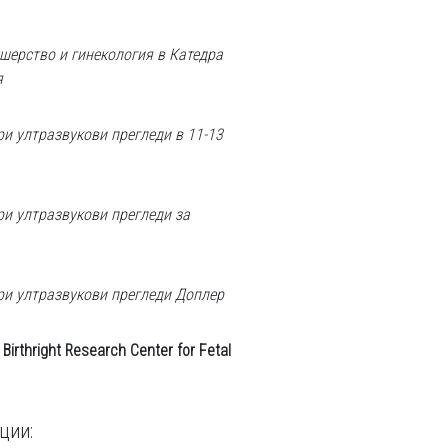
шерство и гинекология в Катедра
я
ри ултразвукови прегледи в 11-13
ри ултразвукови прегледи за
ри ултразвукови прегледи Доплер
 Birthright Research Center for Fetal
ции: