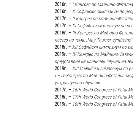
2016г. –
I Конгрес по Майчино-Феталн
2016г. –
X Софийски симпозиум по реп
2017г. –
II Конгрес по Майчино-Феталн
2017г. –
XI Софийски симпозиум по ре
2018г. –
III Конгрес по Майчино-Феталн
постер на тема: „May-Thurner syndrome
2018г. –
XII Софийски симпозиум по р
2019г. –
IV Конгрес по Майчино-Феталн
представяне на клиничен случай на те
2019г. –
XIII Софийски симпозиум по 
I – IV Конгрес по Майчино-Фетална ме
ултразвуково обучение
2017г. –
16th World Congress of Fetal Med
2018г. –
17th World Congress of Fetal Me
2019г. –
18th World Congress of Fetal Med