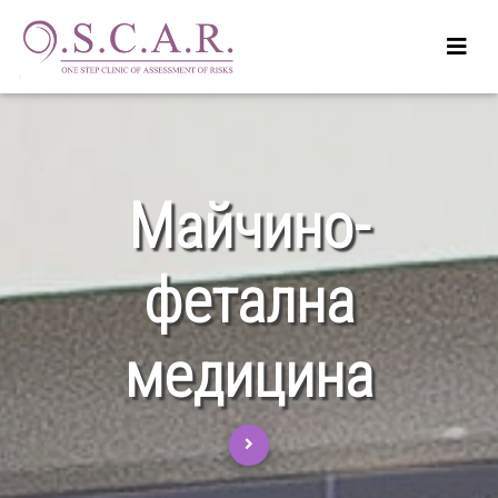
Майчино-
фетална
медицина