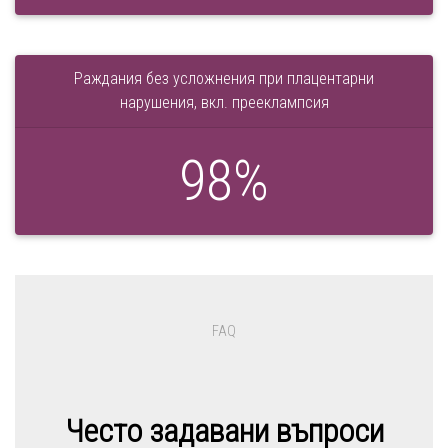
Раждания без усложнения при плацентарни
нарушения, вкл. прееклампсия
98
%
FAQ
Често задавани въпроси