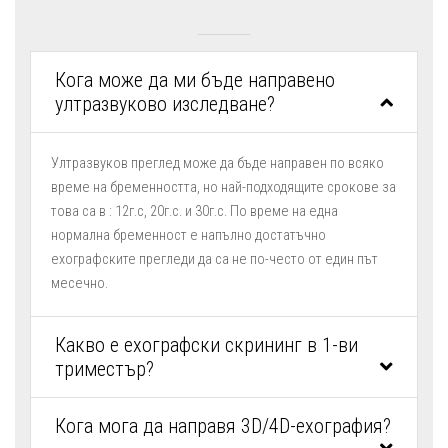
Кога може да ми бъде направено
ултразвуково изследване?
Ултразвуков преглед може да бъде направен по всяко
време на бременността, но най-подходящите срокове за
това са в : 12г.с, 20г.с. и 30г.с. По време на една
нормална бременност е напълно достатъчно
ехографските прегледи да са не по-често от един път
месечно.
Какво е ехографски скрининг в 1-ви
триместър?
Кога мога да направя 3D/4D-ехография?