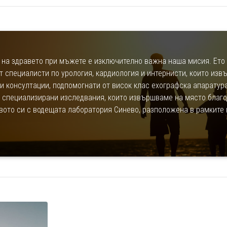
 на здравето при мъжете е изключително важна наша мисия. Ето 
т специалисти по урология, кардиология и интернисти, които изв
 консултации, подпомогнати от висок клас ехографска апаратур
 специализирани изследвания, които извършваме на място благ
вото си с водещата лаборатория Синево, разположена в рамките 