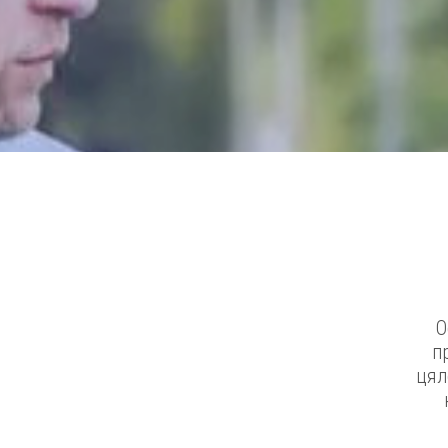
О
п
цял