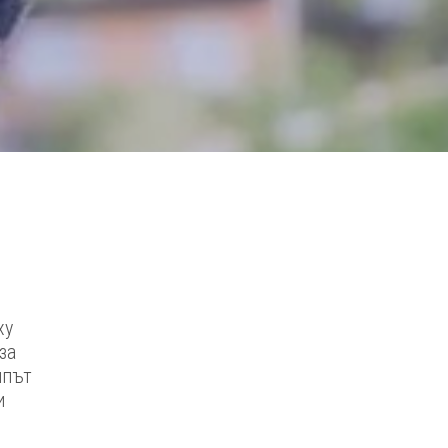
ху
за
ипът
и