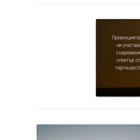
Превенцията
ни участва
съвременни
спектър от
партньорст