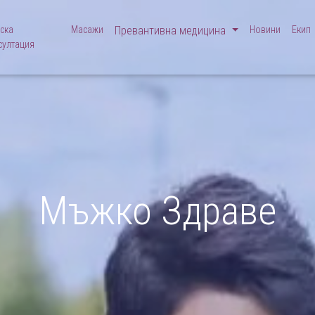
ска
Масажи
Превантивна медицина
Новини
Екип
султация
Мъжко Здраве