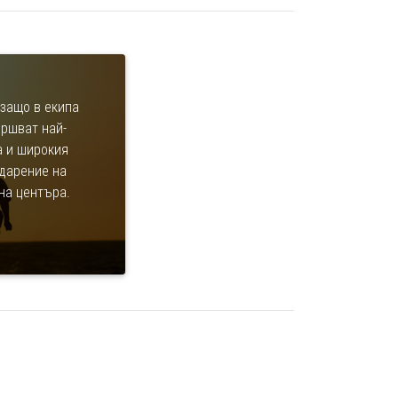
защо в екипа
ършват най-
а и широкия
одарение на
на центъра.