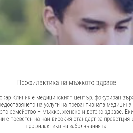
Профилактика на мъжкото здраве
скар Клиник е медицинският център, фокусиран вър
редоставянето на услуги на превантивната медицина 
ото семейство – мъжко, женско и детско здраве. Ек
ни е посветен на най-високия стандарт за преветция 
профилактика на заболяванията.