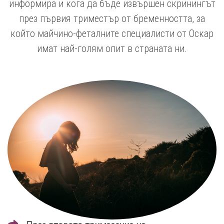
информира и кога да бъде извършен скринингът
през първия триместър от бременността, за
който майчино-феталните специалисти от Оскар
имат най-голям опит в страната ни.