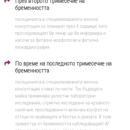
През второто тримесечие на
бременността
посещенията в специализираната женска
консултация се планират през 4 седмици, като
проследяващият Ви лекар ще Ви информира и
насочи за фетална морфология и фетална
ехокардиография.
По време на последното тримесечие на
бременността
посещенията в специализираната женска
консултация стават по-чести. Тук бъдещата
майка преминава цялостни лабораторни
изследвания, стриктно изследване на кръвното
налягане, проследяването включва контрол на
оттоци по крайниците и белтък в урината. В този
триместър от бременността наблюдаващият АГ