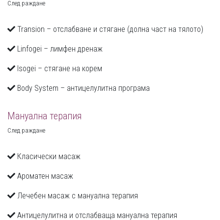
След раждане
Transion – отслабване и стягане (долна част на тялото)
Linfogei – лимфен дренаж
Isogei – стягане на корем
Body System – антицелулитна програма
Мануална терапия
След раждане
Класически масаж
Ароматен масаж
Лечебен масаж с мануална терапия
Антицелулитна и отслабваща мануална терапия