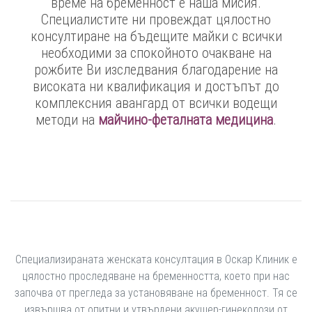
време на бременност е наша мисия.
Специалистите ни провеждат цялостно
консултиране на бъдещите майки с всички
необходими за спокойното очакване на
рожбите Ви изследвания благодарение на
високата ни квалификация и достъпът до
комплексния авангард от всички водещи
методи на
майчино-феталната медицина
.
Специализираната женската консултация в Оскар Клиник е
цялостно проследяване на бременността, което при нас
започва от прегледа за установяване на бременност. Тя се
извършва от опитни и утвърдени акушер-гинеколози от