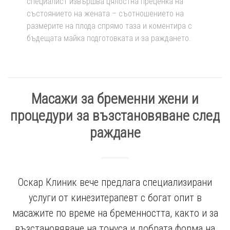
специалист извършва цялостна преценка на
състоянието на жената – съотношението на
размерите на плода спрямо таза и коментира с
бъдещата майка подготовката и за раждането.
Масажи за бременни жени и
процедури за възстановяване след
раждане
Оскар Клиник вече предлага специализирани
услуги от кинезитерапевт с богат опит в
масажите по време на бременността, както и за
възстановяване на тонуса и добрата форма на