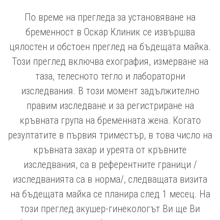
По време на прегледа за установяване на
бременност в Оскар Клиник се извършва
цялостен и обстоен преглед на бъдещата майка.
Този преглед включва ехография, измерване на
таза, телесното тегло и лабораторни
изследвания. В този момент задължително
правим изследване и за регистриране на
кръвната група на бременната жена. Когато
резултатите в първия триместър, в това число на
кръвната захар и уреята от кръвните
изследвания, са в референтните граници /
изследванията са в норма/, следващата визита
на бъдещата майка се планира след 1 месец. На
този преглед акушер-гинекологът Ви ще Ви