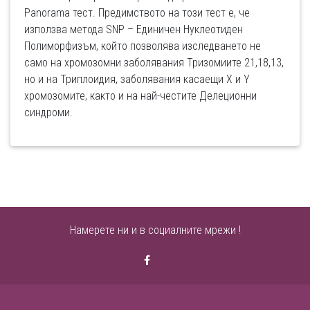
Panorama тест. Предимството на този тест е, че
използва методa SNP – Единичен Нуклеотиден
Полиморфизъм, който позволява изследването не
само на хромозомни заболявания Тризомиите 21,18,13,
но и на Триплоидия, заболявания касаещи X и Y
хромозомите, както и на най-честите Делеционни
синдроми.
Намерете ни и в социалните мрежи !